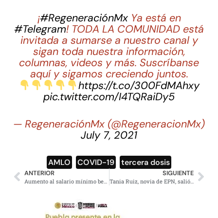
¡
#RegeneraciónMx
Ya está en
#Telegram
! TODA LA COMUNIDAD está
invitada a sumarse a nuestro canal y
sigan toda nuestra información,
columnas, videos y más. Suscríbanse
aquí y sigamos creciendo juntos.
https://t.co/300FdMAhxy
pic.twitter.com/I4TQRaiDy5
— RegeneraciónMx (@RegeneracionMx)
July 7, 2021
AMLO
,
COVID-19
,
tercera dosis
ANTERIOR
SIGUIENTE
Aumento al salario mínimo beneficiará 6.3 millones de trabajadores: STPS
Tania Ruiz, novia de EPN, salió en defensa de Galilea Montijo