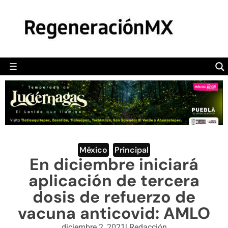
MÉXICO
POLÍTICA
MUNDO
☰
RegeneraciónMX
Sitio de noticias libre e independiente
CAMALEÓN
OPINIÓN
DEPORTES
ENGLISH SECTION
México
,
Principal
En diciembre iniciará
VIDEOS
aplicación de tercera
dosis de refuerzo de
vacuna anticovid: AMLO
diciembre 2, 2021
|
Redacción