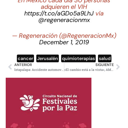
En México cada día 30 personas
adquieren el VIH
https://t.co/aGDo5a9LhJ
vía
@regeneracionmx
— Regeneración (@RegeneracionMx)
December 1, 2019
cancer
,
Jerusalén
,
quimioterapias
,
salud
ANTERIOR
SIGUIENTE
Iztapalapa: Accidente automovilístico deja 5 personas fallecidas
«El cambio está a la vista», AMLO da cuenta al pueblo de México