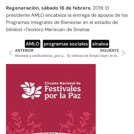
Regeneración, sábado 16 de febrero
, 2019. El
presidente AMLO encabeza la entrega de apoyos de los
Programas Integrales de Bienestar en el estadio de
béisbol «Teodoro Mariscal» de Sinaloa.
AMLO
,
programas sociales
,
sinaloa
ANTERIOR
SIGUIENTE
Monreal a calificadoras ¿por qué no se decepcionaron con el saqueo, la corrupción y la destrucción de Pemex?
El sobrino de Sergio Goyri le diseñó vestido a Yalitza Aparicio