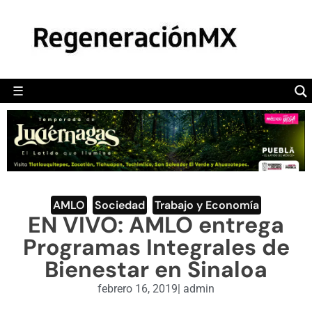
MÉXICO
POLÍTICA
MUNDO
☰
RegeneraciónMX
Sitio de noticias libre e independiente
CAMALEÓN
OPINIÓN
DEPORTES
ENGLISH SECTION
AMLO
,
Sociedad
,
Trabajo y Economía
EN VIVO: AMLO entrega
VIDEOS
Programas Integrales de
Bienestar en Sinaloa
febrero 16, 2019
|
admin