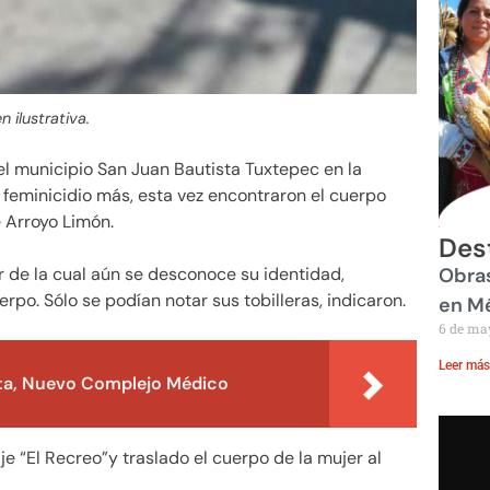
n ilustrativa.
 el municipio San Juan Bautista Tuxtepec en la
 feminicidio más, esta vez encontraron el cuerpo
 Arroyo Limón.
Des
Obras
r de la cual aún se desconoce su identidad,
o. Sólo se podían notar sus tobilleras, indicaron.
en M
6 de ma
Leer más
ta, Nuevo Complejo Médico
aje “El Recreo”y traslado el cuerpo de la mujer al