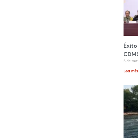
Éxito
CDM
6 de ma
Leer más