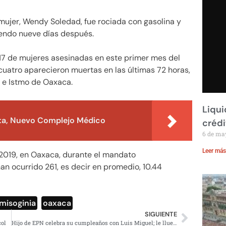
 mujer, Wendy Soledad, fue rociada con gasolina y
eciendo nueve días después.
17 de mujeres asesinadas en este primer mes del
 cuatro aparecieron muertas en las últimas 72 horas,
s e Istmo de Oaxaca.
Liqui
ta, Nuevo Complejo Médico
crédi
6 de ma
Leer más
 2019, en Oaxaca, durante el mandato
n ocurrido 261, es decir en promedio, 10.44
misoginia
,
oaxaca
SIGUIENTE
col
Hijo de EPN celebra su cumpleaños con Luis Miguel; le llueven críticas