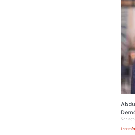
Abdul
Demó
5 de ago
Leer más