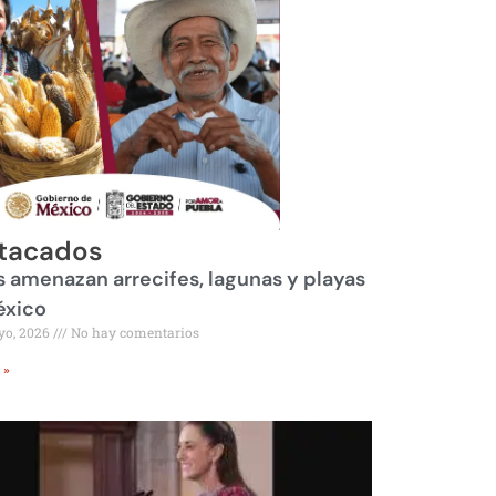
tacados
 amenazan arrecifes, lagunas y playas
éxico
yo, 2026
No hay comentarios
 »