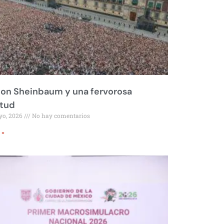
on Sheinbaum y una fervorosa
itud
yo, 2026
No hay comentarios
 »