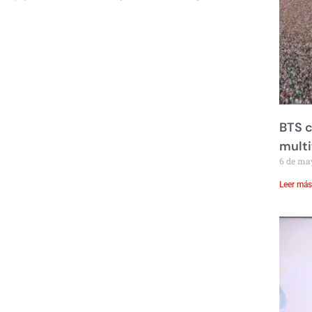
BTS c
mult
6 de ma
Leer más