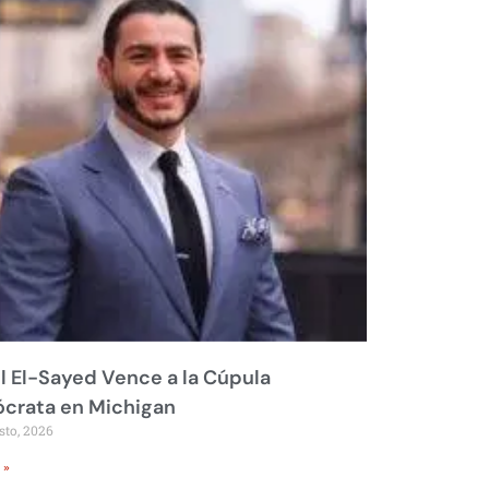
 El-Sayed Vence a la Cúpula
crata en Michigan
sto, 2026
 »