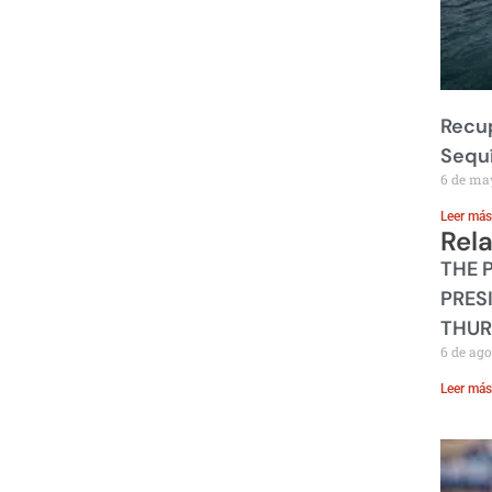
Recup
Sequ
6 de ma
Leer más
Rel
THE 
PRES
THUR
6 de ago
Leer más