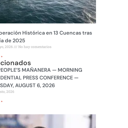
eración Histórica en 13 Cuencas tras
ía de 2025
yo, 2026
No hay comentarios
 »
acionados
PEOPLE’S MAÑANERA — MORNING
IDENTIAL PRESS CONFERENCE —
SDAY, AUGUST 6, 2026
sto, 2026
 »