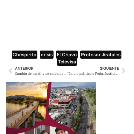
Chespirito
,
crisis
,
El Chavo
,
Profesor Jirafales
,
Televisa
ANTERIOR
SIGUIENTE
Cambia de carril y se salva de morir (video)
“Juicio político a Peña, Justicia para Nochixtlán y abrogar reformas”: Caravana