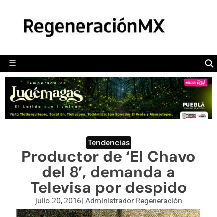
MÉXICO
POLÍTICA
MUNDO
☰
RegeneraciónMX
Sitio de noticias libre e independiente
CAMALEÓN
OPINIÓN
DEPORTES
ENGLISH SECTION
Tendencias
Productor de ‘El Chavo
VIDEOS
del 8’, demanda a
Televisa por despido
julio 20, 2016
|
Administrador Regeneración