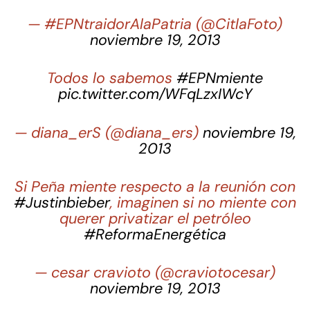
— #EPNtraidorAlaPatria (@CitlaFoto)
noviembre 19, 2013
Todos lo sabemos
#EPNmiente
pic.twitter.com/WFqLzxIWcY
— diana_erS (@diana_ers)
noviembre 19,
2013
Si Peña miente respecto a la reunión con
#Justinbieber
, imaginen si no miente con
querer privatizar el petróleo
#ReformaEnergética
— cesar cravioto (@craviotocesar)
noviembre 19, 2013