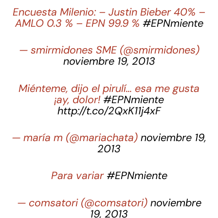
Encuesta Milenio: – Justin Bieber 40% –
AMLO 0.3 % – EPN 99.9 %
#EPNmiente
— smirmidones SME (@smirmidones)
noviembre 19, 2013
Miénteme, dijo el pirulí… esa me gusta
¡ay, dolor!
#EPNmiente
http://t.co/2QxK11j4xF
— maría m (@mariachata)
noviembre 19,
2013
Para variar
#EPNmiente
— comsatori (@comsatori)
noviembre
19, 2013