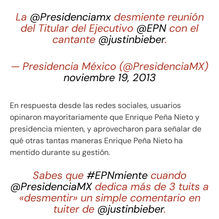
La
@Presidenciamx
desmiente reunión
del Titular del Ejecutivo
@EPN
con el
cantante
@justinbieber
.
— Presidencia México (@PresidenciaMX)
noviembre 19, 2013
En respuesta desde las redes sociales, usuarios
opinaron mayoritariamente que Enrique Peña Nieto y
presidencia mienten, y aprovecharon para señalar de
qué otras tantas maneras Enrique Peña Nieto ha
mentido durante su gestión.
Sabes que
#EPNmiente
cuando
@PresidenciaMX
dedica más de 3 tuits a
«desmentir» un simple comentario en
tuiter de
@justinbieber
.