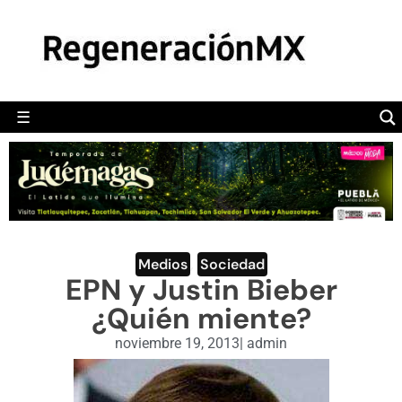
MÉXICO
POLÍTICA
MUNDO
☰
RegeneraciónMX
Sitio de noticias libre e independiente
CAMALEÓN
OPINIÓN
DEPORTES
ENGLISH SECTION
Medios
,
Sociedad
EPN y Justin Bieber
VIDEOS
¿Quién miente?
noviembre 19, 2013
|
admin