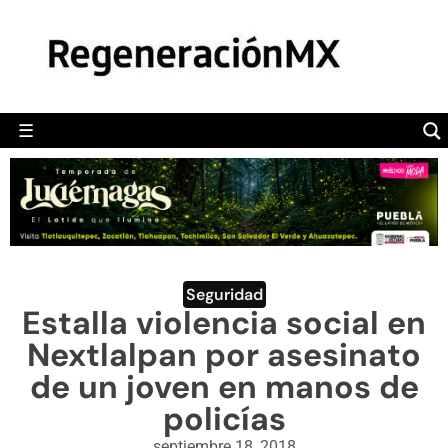
MÉXICO
POLÍTICA
MUNDO
☰
RegeneraciónMX
Sitio de noticias libre e independiente
CAMALEÓN
OPINIÓN
DEPORTES
ENGLISH SECTION
Seguridad
Estalla violencia social en
VIDEOS
Nextlalpan por asesinato
de un joven en manos de
policías
septiembre 18, 2018