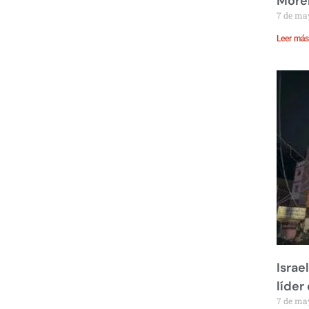
Moren
7 de ma
Leer más
Israe
líder
7 de ma