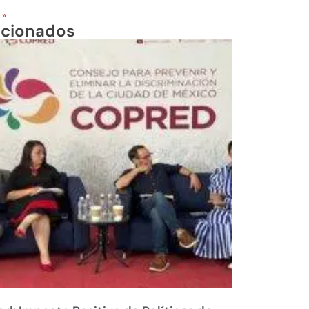
 »
acionados