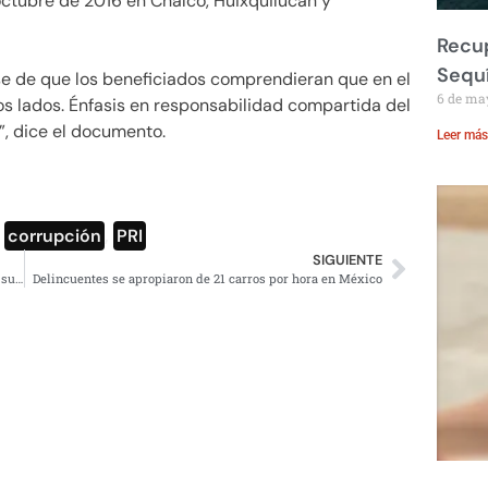
 octubre de 2016 en Chalco, Huixquilucan y
Recup
Sequ
rse de que los beneficiados comprendieran que en el
6 de ma
os lados. Énfasis en responsabilidad compartida del
”, dice el documento.
Leer más
,
corrupción
,
PRI
SIGUIENTE
México había detenido a Lord Nazi, pero Rusia no aceptó su deportación
Delincuentes se apropiaron de 21 carros por hora en México