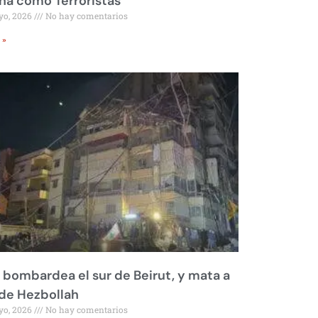
a como Terroristas
yo, 2026
No hay comentarios
 »
l bombardea el sur de Beirut, y mata a
 de Hezbollah
yo, 2026
No hay comentarios