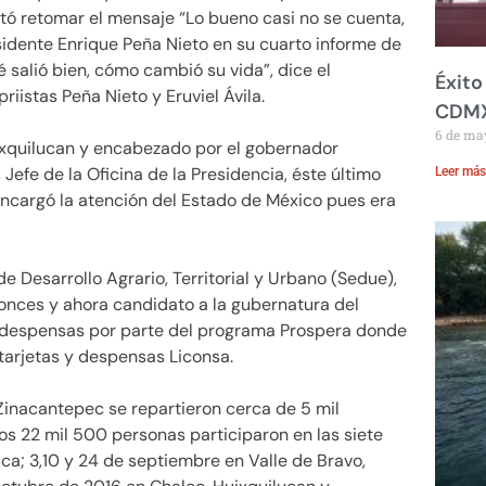
ntó retomar el mensaje “Lo bueno casi no se cuenta,
sidente Enrique Peña Nieto en su cuarto informe de
 salió bien, cómo cambió su vida”, dice el
Éxito
iistas Peña Nieto y Eruviel Ávila.
CDM
6 de ma
uixquilucan y encabezado por el gobernador
Jefe de la Oficina de la Presidencia, éste último
Leer más
encargó la atención del Estado de México pues era
e Desarrollo Agrario, Territorial y Urbano (Sedue),
tonces y ahora candidato a la gubernatura del
de despensas por parte del programa Prospera donde
tarjetas y despensas Liconsa.
 Zinacantepec se repartieron cerca de 5 mil
os 22 mil 500 personas participaron en las siete
uca; 3,10 y 24 de septiembre en Valle de Bravo,