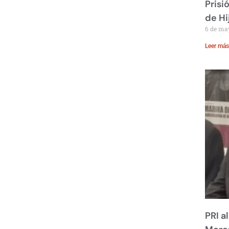
Prisi
de Hi
6 de ma
Leer más
PRI a