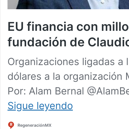
EU financia con mill
fundación de Claudi
Organizaciones ligadas a 
dólares a la organización
Por: Alam Bernal @AlamBe
EU
Sigue leyendo
financia
con
millones
RegeneraciónMX
de