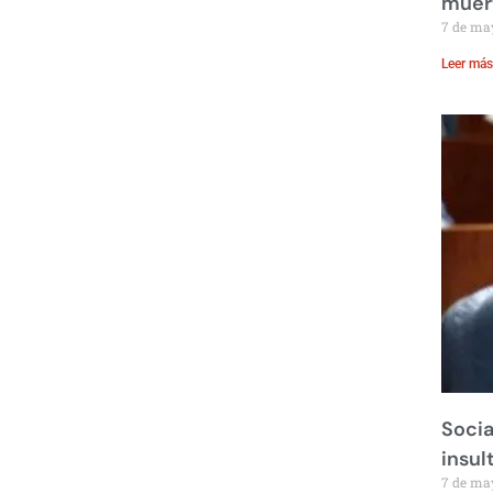
muer
7 de ma
Leer más
Socia
insul
7 de ma