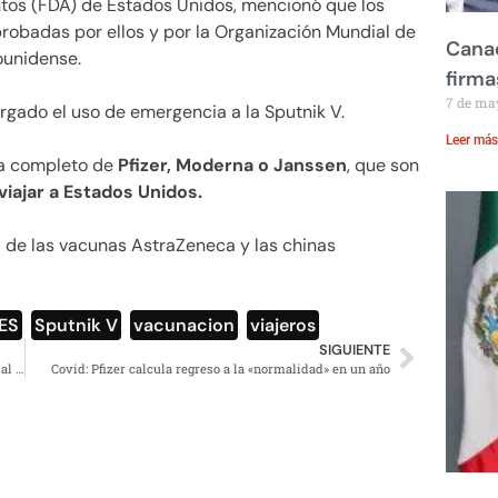
tos (FDA) de Estados Unidos, mencionó que los
obadas por ellos y por la Organización Mundial de
Canad
ounidense.
firma
7 de ma
rgado el uso de emergencia a la Sputnik V.
Leer más
ma completo de
Pfizer, Moderna o Janssen
, que son
viajar a Estados Unidos.
de las vacunas AstraZeneca y las chinas
ES
,
Sputnik V
,
vacunacion
,
viajeros
SIGUIENTE
Hacienda proponen que mayores de 18 años se inscriban al Padrón de Contribuyentes
Covid: Pfizer calcula regreso a la «normalidad» en un año