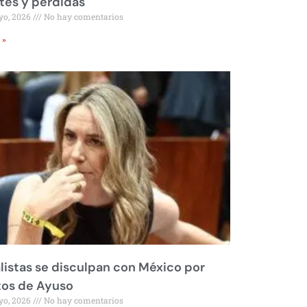
tes y pérdidas
yo, 2026
No hay comentarios
 »
listas se disculpan con México por
tos de Ayuso
yo, 2026
No hay comentarios