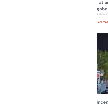
Tatia
gobe
7 de ma
Leer más
Incen