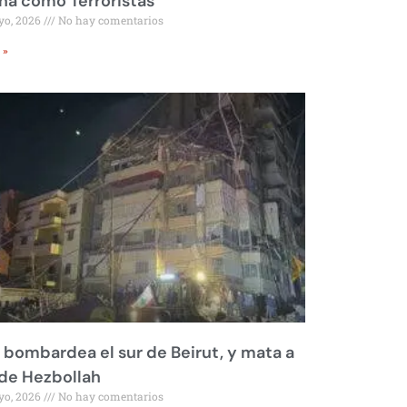
a como Terroristas
yo, 2026
No hay comentarios
 »
l bombardea el sur de Beirut, y mata a
 de Hezbollah
yo, 2026
No hay comentarios