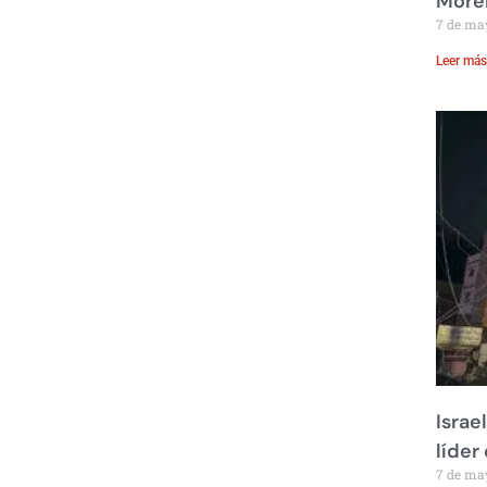
Moren
7 de ma
Leer más
Israe
líder
7 de ma