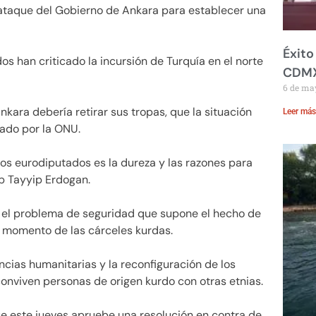
 ataque del Gobierno de Ankara para establecer una
Éxito
os han criticado la incursión de Turquía en el norte
CDM
6 de ma
kara debería retirar sus tropas, que la situación
Leer más
rado por la ONU.
 los eurodiputados es la dureza y las razones para
p Tayyip Erdogan.
en el problema de seguridad que supone el hecho de
 momento de las cárceles kurdas.
encias humanitarias y la reconfiguración de los
onviven personas de origen kurdo con otras etnias.
e este jueves apruebe una resolución en contra de