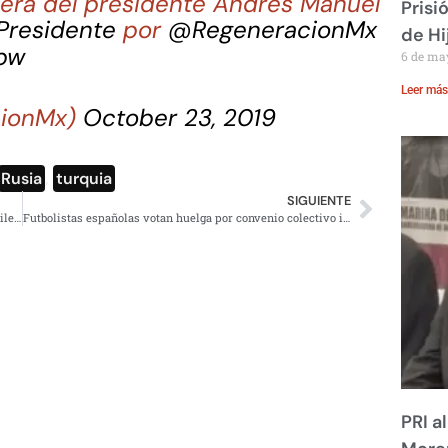
nera del presidente Andrés Manuel
Prisi
Presidente
por
@RegeneracionMx
de Hi
fpw
6 de ma
Leer más
cionMx)
October 23, 2019
Rusia
,
turquia
SIGUIENTE
AMLO: Gobierno ya no realiza espionaje, es una «práctica ilegal e inmoral»
Futbolistas españolas votan huelga por convenio colectivo igualitario
PRI a