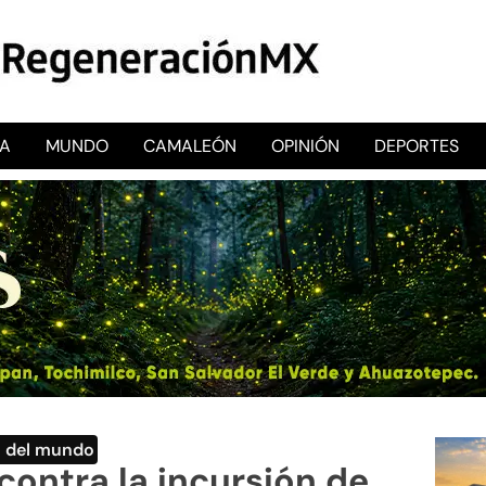
CA
MUNDO
CAMALEÓN
OPINIÓN
DEPORTES
RegeneraciónMX
Sitio de noticias libre e independiente
o del mundo
contra la incursión de