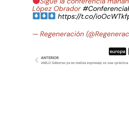
Sigue la conferencia maña
López Obrador
#Conferencia
https://t.co/ioOcWTk
— Regeneración (@Regenera
europa
,
ANTERIOR