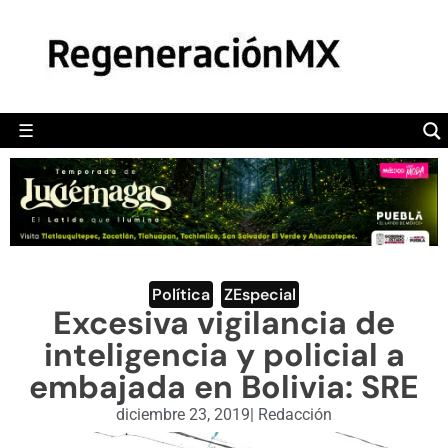
MÉXICO
POLÍTICA
MUNDO
☰
RegeneraciónMX
Sitio de noticias libre e independiente
CAMALEÓN
OPINIÓN
DEPORTES
ENGLISH SECTION
Política
,
ZEspecial
Excesiva vigilancia de
VIDEOS
inteligencia y policial a
embajada en Bolivia: SRE
diciembre 23, 2019
|
Redacción