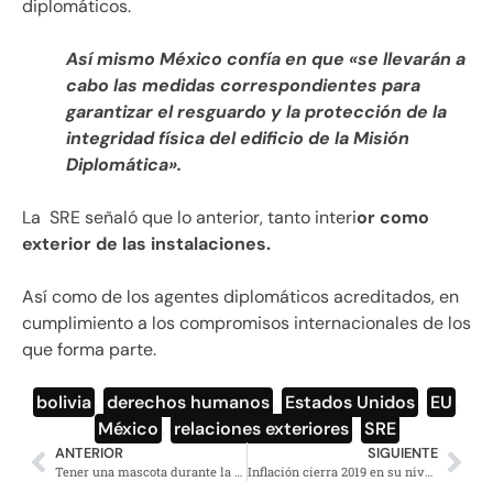
diplomáticos.
Así mismo México confía en que «se llevarán a
cabo las medidas correspondientes para
garantizar el resguardo y la protección de la
integridad física del edificio de la Misión
Diplomática».
La SRE señaló que lo anterior, tanto interi
or como
exterior de las instalaciones.
Así como de los agentes diplomáticos acreditados, en
cumplimiento a los compromisos internacionales de los
que forma parte.
bolivia
,
derechos humanos
,
Estados Unidos
,
EU
,
México
,
relaciones exteriores
,
SRE
ANTERIOR
SIGUIENTE
Tener una mascota durante la niñez disminuye riesgo de esquizofrenia
Inflación cierra 2019 en su nivel más bajo en 32 años