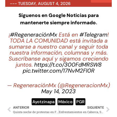
--- TUESDAY, AUGUST 4, 2026
Síguenos en Google Noticias para
mantenerte siempre informado
.
¡
#RegeneraciónMx
Está en
#Telegram
!
TODA LA COMUNIDAD está invitada a
sumarse a nuestro canal y seguir toda
nuestra información, columnas y más.
Suscríbanse aquí y sigamos creciendo
juntos.
https://t.co/300FdMRSW8
pic.twitter.com/17NvM2FI0R
— RegeneraciónMx (@RegeneracionMx)
May 14, 2023
Ayotzinapa
,
México
,
PGR
ANTERIOR
SIGUIENTE
Quinta noche de protestas en Francia deja 719 detenidos
Enfrentamientos en Caborca, Sonora, deja tres personas muertas