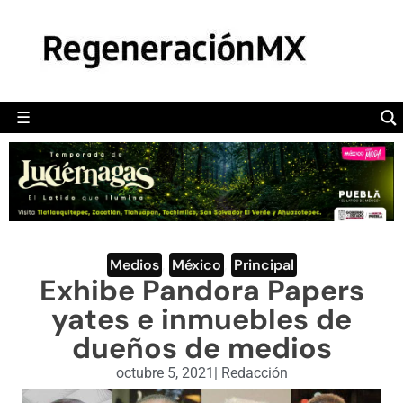
MÉXICO
POLÍTICA
MUNDO
☰
RegeneraciónMX
Sitio de noticias libre e independiente
CAMALEÓN
OPINIÓN
DEPORTES
ENGLISH SECTION
Medios
,
México
,
Principal
Exhibe Pandora Papers
VIDEOS
yates e inmuebles de
dueños de medios
octubre 5, 2021
|
Redacción