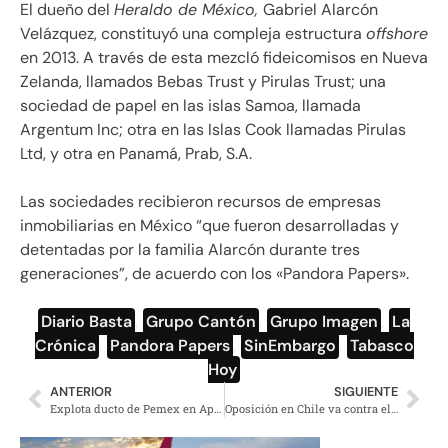
El dueño del
Heraldo de México,
Gabriel Alarcón
Velázquez, constituyó una compleja estructura
offshore
en 2013. A través de esta mezcló fideicomisos en Nueva
Zelanda, llamados Bebas Trust y Pirulas Trust; una
sociedad de papel en las islas Samoa, llamada
Argentum Inc; otra en las Islas Cook llamadas Pirulas
Ltd, y otra en Panamá, Prab, S.A.
Las sociedades recibieron recursos de empresas
inmobiliarias en México “que fueron desarrolladas y
detentadas por la familia Alarcón durante tres
generaciones”, de acuerdo con los «Pandora Papers».
Diario Basta
,
Grupo Cantón
,
Grupo Imagen
,
La
Crónica
,
Pandora Papers
,
SinEmbargo
,
Tabasco
Hoy
ANTERIOR
SIGUIENTE
Explota ducto de Pemex en Apodaca, Nuevo León
Oposición en Chile va contra el presidente Piñera por los «Pandora Papers»