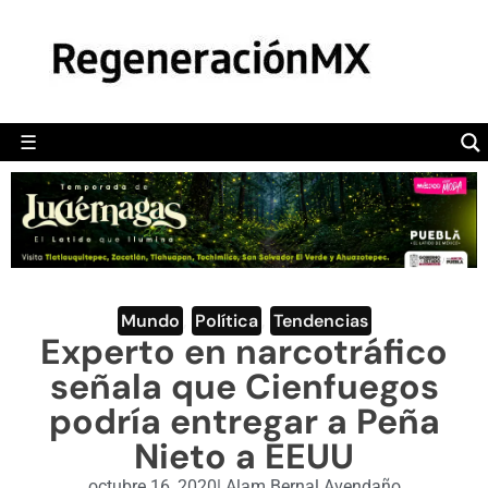
MÉXICO
POLÍTICA
MUNDO
☰
RegeneraciónMX
Sitio de noticias libre e independiente
CAMALEÓN
OPINIÓN
DEPORTES
ENGLISH SECTION
Mundo
,
Política
,
Tendencias
Experto en narcotráfico
VIDEOS
señala que Cienfuegos
podría entregar a Peña
Nieto a EEUU
octubre 16, 2020
|
Alam Bernal Avendaño