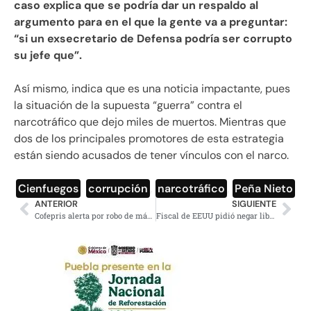
caso explica que se podría dar un respaldo al
argumento para en el que la gente va a preguntar:
“si un exsecretario de Defensa podría ser corrupto
su jefe que”.
Así mismo, indica que es una noticia impactante, pues
la situación de la supuesta “guerra” contra el
narcotráfico que dejo miles de muertos. Mientras que
dos de los principales promotores de esta estrategia
están siendo acusados de tener vínculos con el narco.
Cienfuegos
,
corrupción
,
narcotráfico
,
Peña Nieto
ANTERIOR
SIGUIENTE
Cofepris alerta por robo de más de 10 mil dosis de vacuna para la influenza
Fiscal de EEUU pidió negar libertad bajo fianza a Cienfuegos