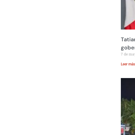
Tatia
gobe
7 de ma
Leer más