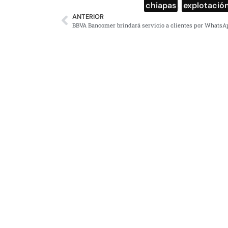
chiapas
,
explotación
ANTERIOR
BBVA Bancomer brindará servicio a clientes por WhatsA