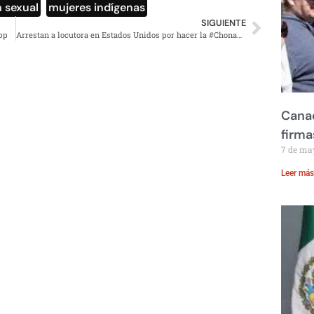
 sexual
,
mujeres indígenas
SIGUIENTE
pp
Arrestan a locutora en Estados Unidos por hacer la #ChonaChallenge (VIDEO)
Canad
firma
7 de ma
Leer más