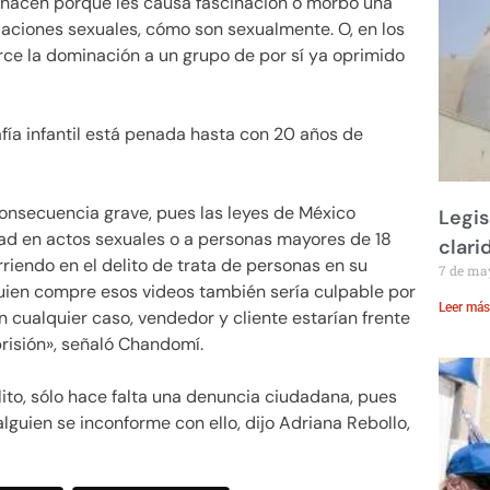
o hacen porque les causa fascinación o morbo una
laciones sexuales, cómo son sexualmente. O, en los
ce la dominación a un grupo de por sí ya oprimido
fía infantil está penada hasta con 20 años de
consecuencia grave, pues las leyes de México
Legis
d en actos sexuales o a personas mayores de 18
clari
rriendo en el delito de trata de personas en su
7 de ma
uien compre esos videos también sería culpable por
Leer más
En cualquier caso, vendedor y cliente estarían frente
risión», señaló Chandomí.
ito, sólo hace falta una denuncia ciudadana, pues
lguien se inconforme con ello, dijo Adriana Rebollo,