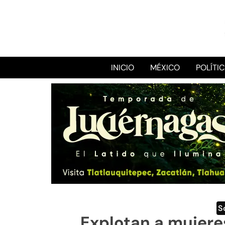
INICIO
MÉXICO
POLÍTI
S
Explotan a mujere