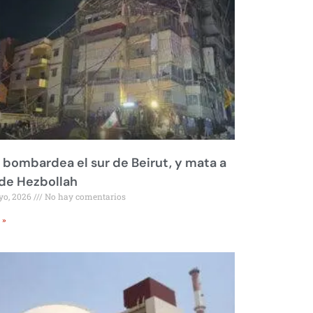
l bombardea el sur de Beirut, y mata a
 de Hezbollah
yo, 2026
No hay comentarios
 »