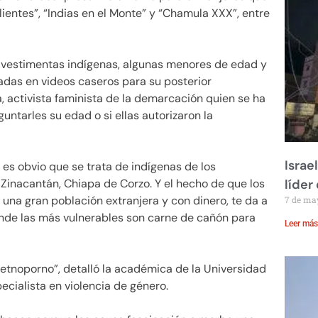
alientes”, “Indias en el Monte” y “Chamula XXX”, entre
n vestimentas indígenas, algunas menores de edad y
adas en videos caseros para su posterior
a, activista faminista de la demarcación quien se ha
untarles su edad o si ellas autorizaron la
Israe
, es obvio que se trata de indígenas de los
inacantán, Chiapa de Corzo. Y el hecho de que los
líder
una gran población extranjera y con dinero, te da a
7 de ma
nde las más vulnerables son carne de cañón para
Leer más
“etnoporno”, detalló la académica de la Universidad
cialista en violencia de género.