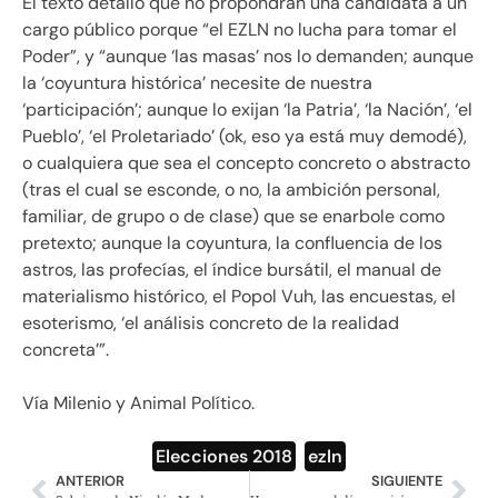
El texto detalló que no propondrán una candidata a un
cargo público porque “el EZLN no lucha para tomar el
Poder”, y “aunque ‘las masas’ nos lo demanden; aunque
la ‘coyuntura histórica’ necesite de nuestra
‘participación’; aunque lo exijan ‘la Patria’, ‘la Nación’, ‘el
Pueblo’, ‘el Proletariado’ (ok, eso ya está muy demodé),
o cualquiera que sea el concepto concreto o abstracto
(tras el cual se esconde, o no, la ambición personal,
familiar, de grupo o de clase) que se enarbole como
pretexto; aunque la coyuntura, la confluencia de los
astros, las profecías, el índice bursátil, el manual de
materialismo histórico, el Popol Vuh, las encuestas, el
esoterismo, ‘el análisis concreto de la realidad
concreta’”.
Vía Milenio y Animal Político.
Elecciones 2018
,
ezln
ANTERIOR
SIGUIENTE