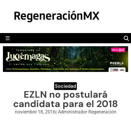
MÉXICO
POLÍTICA
MUNDO
☰
RegeneraciónMX
Sitio de noticias libre e independiente
CAMALEÓN
OPINIÓN
DEPORTES
ENGLISH SECTION
Sociedad
EZLN no postulará
VIDEOS
candidata para el 2018
noviembre 18, 2016
|
Administrador Regeneración