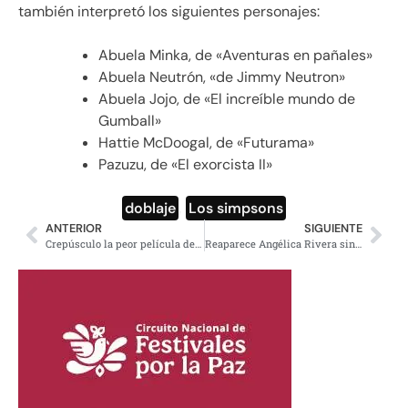
también interpretó los siguientes personajes:
Abuela Minka, de «Aventuras en pañales»
Abuela Neutrón, «de Jimmy Neutron»
Abuela Jojo, de «El increíble mundo de
Gumball»
Hattie McDoogal, de «Futurama»
Pazuzu, de «El exorcista II»
doblaje
,
Los simpsons
ANTERIOR
SIGUIENTE
Crepúsculo la peor película de la historia
Reaparece Angélica Rivera sin lujos, sin privilegios y sin Peña Nieto