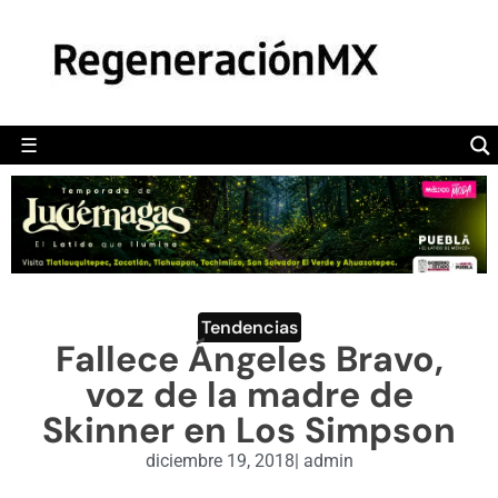
MÉXICO
POLÍTICA
MUNDO
☰
RegeneraciónMX
Sitio de noticias libre e independiente
CAMALEÓN
OPINIÓN
DEPORTES
ENGLISH SECTION
Tendencias
Fallece Ángeles Bravo,
VIDEOS
voz de la madre de
Skinner en Los Simpson
diciembre 19, 2018
|
admin