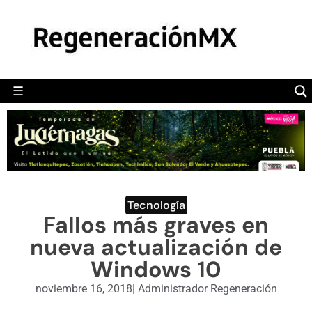
MÉXICO
POLÍTICA
MUNDO
☰
RegeneraciónMX
Sitio de noticias libre e independiente
CAMALEÓN
OPINIÓN
DEPORTES
ENGLISH SECTION
Tecnología
Fallos más graves en
VIDEOS
nueva actualización de
Windows 10
noviembre 16, 2018
|
Administrador Regeneración