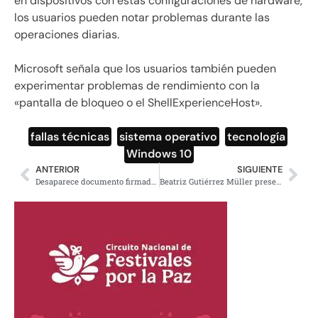
en dispositivos con estas configuraciones de hardware,
los usuarios pueden notar problemas durante las
operaciones diarias.
Microsoft señala que los usuarios también pueden
experimentar problemas de rendimiento con la
«pantalla de bloqueo o el ShellExperienceHost».
fallas técnicas
,
sistema operativo
,
tecnología
,
Windows 10
ANTERIOR
SIGUIENTE
Desaparece documento firmado por Emiliano Zapata en Morelos
Beatriz Gutiérrez Müller presenta su más reciente libro