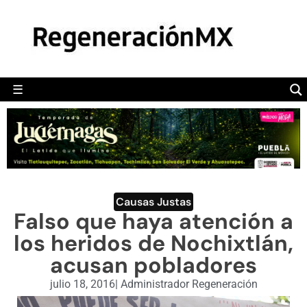
MÉXICO
POLÍTICA
MUNDO
☰
RegeneraciónMX
Sitio de noticias libre e independiente
CAMALEÓN
OPINIÓN
DEPORTES
ENGLISH SECTION
Causas Justas
Falso que haya atención a
VIDEOS
los heridos de Nochixtlán,
acusan pobladores
julio 18, 2016
|
Administrador Regeneración