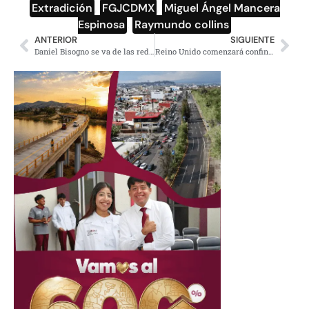
Extradición
,
FGJCDMX
,
Miguel Ángel Mancera
Espinosa
,
Raymundo collins
ANTERIOR
SIGUIENTE
Daniel Bisogno se va de las redes tras llamar muerto de hambre a seguidor de AMLO
Reino Unido comenzará confinamiento de un mes por aumento en casos de Covid-19