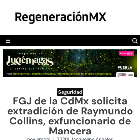
MÉXICO
POLÍTICA
MUNDO
☰
RegeneraciónMX
Sitio de noticias libre e independiente
CAMALEÓN
OPINIÓN
DEPORTES
ENGLISH SECTION
Seguridad
FGJ de la CdMx solicita
VIDEOS
extradición de Raymundo
Collins, exfuncionario de
Mancera
noviembre 1, 2020
|
Jacqueline Angeles