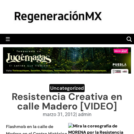
MÉXICO
POLÍTICA
MUNDO
☰
RegeneraciónMX
Sitio de noticias libre e independiente
CAMALEÓN
OPINIÓN
DEPORTES
ENGLISH SECTION
Uncategorized
Resistencia Creativa en
VIDEOS
calle Madero [VIDEO]
marzo 31, 2012
|
admin
Flashmob en la calle de
Madero en el Centro Histórico