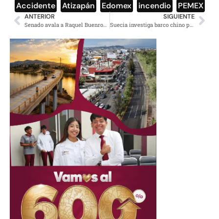
Accidente
,
Atizapán
,
Edomex
,
incendio
,
PEMEX
ANTERIOR
SIGUIENTE
Senado avala a Raquel Buenrostro como Secretaria de la Función Pública
Suecia investiga barco chino por daño a cables submarinos en el Báltico