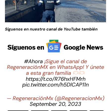
Síguenos en nuestro canal de YouTube también
#Ahora
¡Sigue el canal de
RegeneraciónMX en WhatsApp! Y únete
a esta gran familia
https://t.co/R76hxHFMrh
pic.twitter.com/h5DlCAP11n
— RegeneraciónMx (@RegeneracionMx)
September 20, 2023