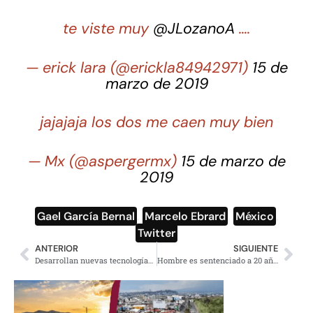
te viste muy
@JLozanoA
….
— erick lara (@erickla84942971)
15 de
marzo de 2019
jajajaja los dos me caen muy bien
— Mx (@aspergermx)
15 de marzo de
2019
Gael García Bernal
,
Marcelo Ebrard
,
México
,
Twitter
ANTERIOR
SIGUIENTE
Desarrollan nuevas tecnologías para detectar patógenos en los alimentos
Hombre es sentenciado a 20 años de prisión por delincuencia organizada