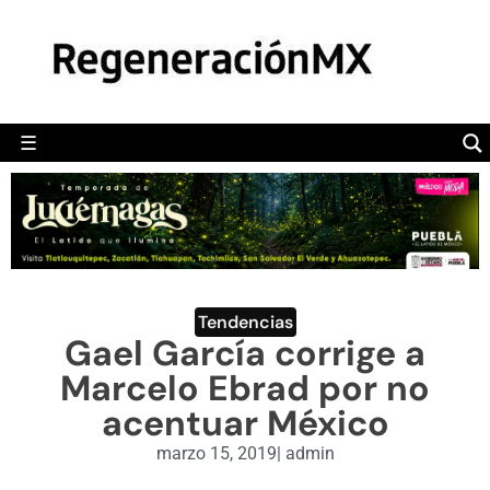
MÉXICO
POLÍTICA
MUNDO
☰
RegeneraciónMX
Sitio de noticias libre e independiente
CAMALEÓN
OPINIÓN
DEPORTES
ENGLISH SECTION
Tendencias
Gael García corrige a
VIDEOS
Marcelo Ebrad por no
acentuar México
marzo 15, 2019
|
admin