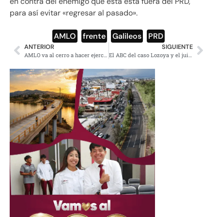
en contra del enemigo que está esta fuera del PRD,
para así evitar «regresar al pasado».
AMLO
,
frente
,
Galileos
,
PRD
ANTERIOR
SIGUIENTE
AMLO va al cerro a hacer ejercicio y muestra la vista de CDMX
El ABC del caso Lozoya y el juicio a ex presidentes