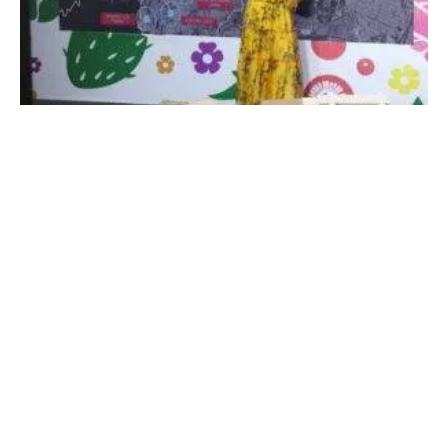
Jefa Clara Amplía el Cablebús para Conectar a
las Periferias
4 de agosto, 2026
No hay comentarios
Leer más »
THE PEOPLE’S MAÑANERA — MORNING
PRESIDENTIAL PRESS CONFERENCE — TUESDAY,
AUGUST 4, 2026
4 de agosto, 2026
No hay comentarios
Leer más »