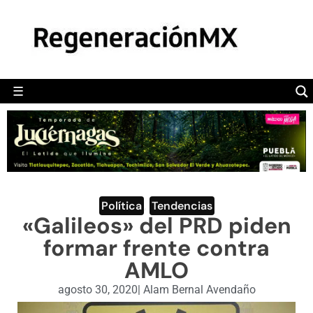
MÉXICO
POLÍTICA
MUNDO
☰
RegeneraciónMX
Sitio de noticias libre e independiente
CAMALEÓN
OPINIÓN
DEPORTES
ENGLISH SECTION
Política
,
Tendencias
«Galileos» del PRD piden
VIDEOS
formar frente contra
AMLO
agosto 30, 2020
|
Alam Bernal Avendaño