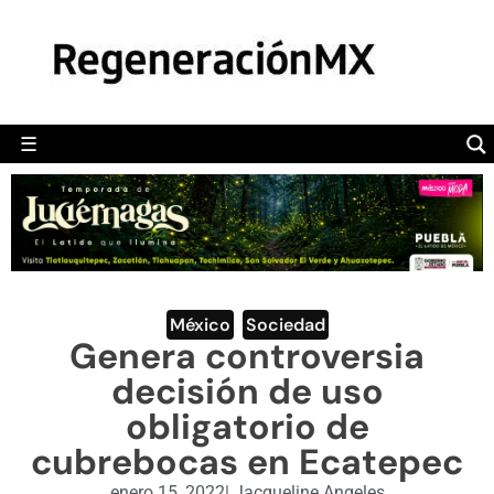
MÉXICO
POLÍTICA
MUNDO
☰
RegeneraciónMX
Sitio de noticias libre e independiente
CAMALEÓN
OPINIÓN
DEPORTES
ENGLISH SECTION
México
,
Sociedad
Genera controversia
VIDEOS
decisión de uso
obligatorio de
cubrebocas en Ecatepec
enero 15, 2022
|
Jacqueline Angeles