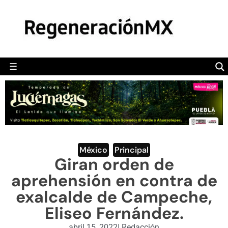
MÉXICO
POLÍTICA
MUNDO
☰
RegeneraciónMX
Sitio de noticias libre e independiente
CAMALEÓN
OPINIÓN
DEPORTES
ENGLISH SECTION
México
,
Principal
Giran orden de
VIDEOS
aprehensión en contra de
exalcalde de Campeche,
Eliseo Fernández.
abril 15, 2022
|
Redacción