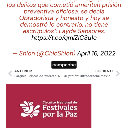
los delitos que cometió ameritan prisión
preventiva oficiosa, se decía
Obradorista y honesto y hoy se
demostró lo contrario, no tiene
escrúpulos": Layda Sansores.
https://t.co/qmlZlC3u1c
— Shion (@ChicShion)
April 16, 2022
campeche
ANTERIOR
SIGUIENTE
Parques Eólicos de Yucatán: Ni tan verdes y solo benefician a las empresas privadas
#Opinión: Ultraderecha mexicana – Parte III