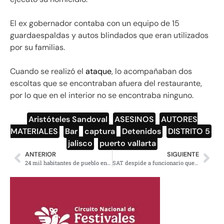
El ex gobernador contaba con un equipo de 15
guardaespaldas y autos blindados que eran utilizados
por su familias.
Cuando se realizó el
ataque
, lo acompañaban dos
escoltas que se encontraban afuera del restaurante,
por lo que en el interior no se encontraba ninguno.
Aristóteles Sandoval
,
ASESINOS
,
AUTORES
MATERIALES
,
Bar
,
captura
,
Detenidos
,
DISTRITO 5
,
jalisco
,
puerto vallarta
ANTERIOR
SIGUIENTE
24 mil habitantes de pueblo en Chiapas se niegan a vacunarse contra la Covid
SAT despide a funcionario que permitió lavado de dinero en HSBC