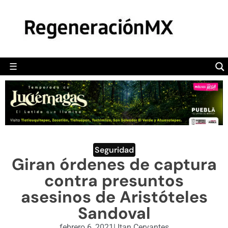
MÉXICO
POLÍTICA
MUNDO
☰
RegeneraciónMX
Sitio de noticias libre e independiente
CAMALEÓN
OPINIÓN
DEPORTES
ENGLISH SECTION
Seguridad
Giran órdenes de captura
VIDEOS
contra presuntos
asesinos de Aristóteles
Sandoval
febrero 6, 2021
|
Itan Cervantes