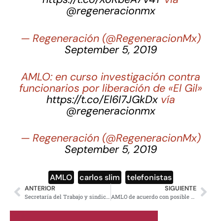
@regeneracionmx
— Regeneración (@RegeneracionMx)
September 5, 2019
AMLO: en curso investigación contra
funcionarios por liberación de «El Gil»
https://t.co/El6I7JGkDx
vía
@regeneracionmx
— Regeneración (@RegeneracionMx)
September 5, 2019
AMLO
,
carlos slim
,
telefonistas
ANTERIOR
SIGUIENTE
Secretaría del Trabajo y sindicatos en mesas para reforma laboral
AMLO de acuerdo con posible entrega de bienes de El Chapo a indígenas