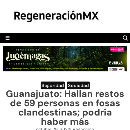
MÉXICO
POLÍTICA
MUNDO
☰
RegeneraciónMX
Sitio de noticias libre e independiente
CAMALEÓN
OPINIÓN
DEPORTES
ENGLISH SECTION
Seguridad
,
Sociedad
Guanajuato: Hallan restos
VIDEOS
de 59 personas en fosas
clandestinas; podría
haber más
octubre 29, 2020
|
Redacción