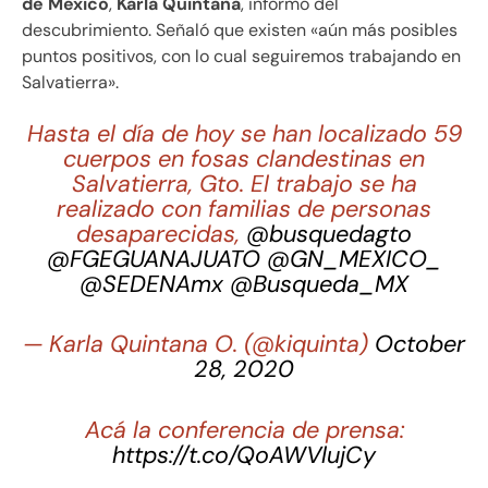
de México
,
Karla Quintana
, informó del
descubrimiento. Señaló que existen «aún más posibles
puntos positivos, con lo cual seguiremos trabajando en
Salvatierra».
Hasta el día de hoy se han localizado 59
cuerpos en fosas clandestinas en
Salvatierra, Gto. El trabajo se ha
realizado con familias de personas
desaparecidas,
@busquedagto
@FGEGUANAJUATO
@GN_MEXICO_
@SEDENAmx
@Busqueda_MX
— Karla Quintana O. (@kiquinta)
October
28, 2020
Acá la conferencia de prensa:
https://t.co/QoAWVlujCy