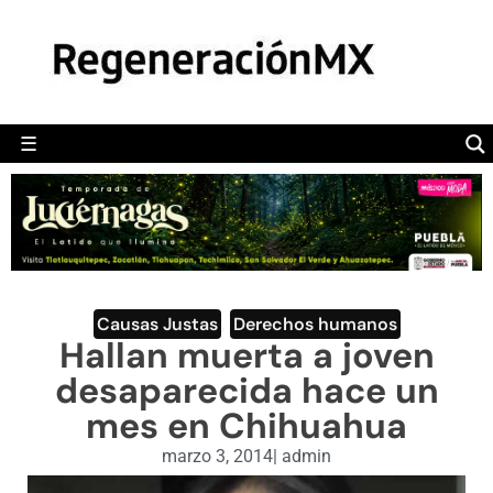
MÉXICO
POLÍTICA
MUNDO
☰
RegeneraciónMX
Sitio de noticias libre e independiente
CAMALEÓN
OPINIÓN
DEPORTES
ENGLISH SECTION
Causas Justas
,
Derechos humanos
Hallan muerta a joven
VIDEOS
desaparecida hace un
mes en Chihuahua
marzo 3, 2014
|
admin