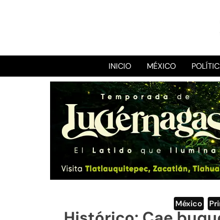
INICIO
MÉXICO
POLÍTI
México
,
Pr
Histórico: Cae buque