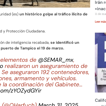
Irán 
«inac
uridad (es)
un histórico golpe al tráfico ilícito de
11 de m
Leer más
ad y Protección Ciudadana.
ón de inteligencia recabada,
se identificó un
 puerto de Tampico el 19 de marzo.
, elementos de
@SEMAR_mx
,
o
realizaron un aseguramiento de
el. Se aseguraron 192 contenedores,
ones, armamento y vehículos.
e la coordinación del Gabinete…
.com/zYOZydGYir
Calif
h (@OHarfuch)
March 31, 2025