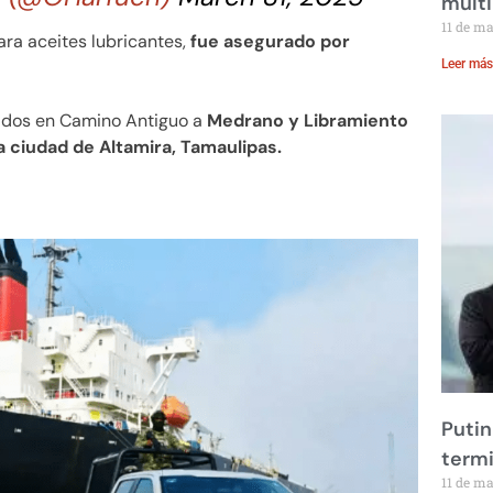
multi
11 de m
ara aceites lubricantes,
fue asegurado por
Leer más
icados en Camino Antiguo a
Medrano y Libramiento
a ciudad de Altamira, Tamaulipas.
Putin
term
11 de m