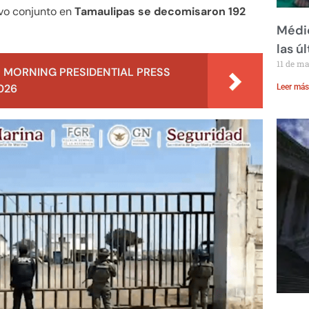
vo conjunto en
Tamaulipas se decomisaron 192
Médic
las ú
11 de m
 MORNING PRESIDENTIAL PRESS
026
Leer más