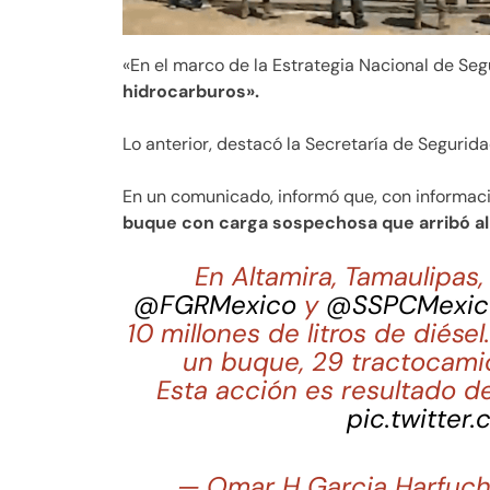
«En el marco de la Estrategia Nacional de Seg
hidrocarburos».
Lo anterior, destacó la Secretaría de Segurid
En un comunicado, informó que, con informaci
buque con carga sospechosa que arribó al
En Altamira, Tamaulipas
@FGRMexico
y
@SSPCMexic
10 millones de litros de diés
un buque, 29 tractocami
Esta acción es resultado d
pic.twitter
— Omar H Garcia Harfuc