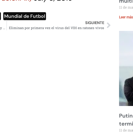
multi
11 de m
l
,
Mundial de Futbol
Leer más
SIGUIENTE
Andrés Manuel Lopez Obrador’s speech in the Zócalo, July 1, 2019
Eliminan por primera vez el virus del VIH en ratones vivos
Putin
term
11 de m