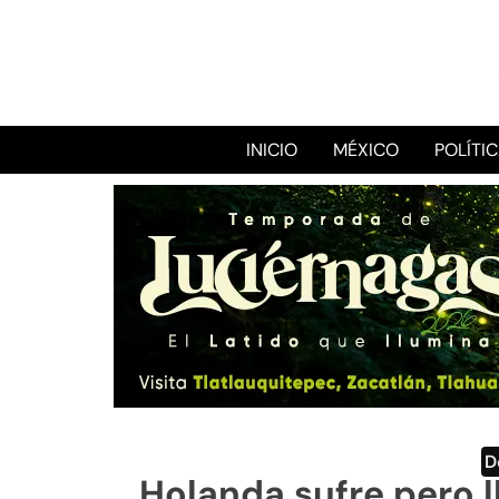
INICIO
MÉXICO
POLÍTI
D
Holanda sufre pero l