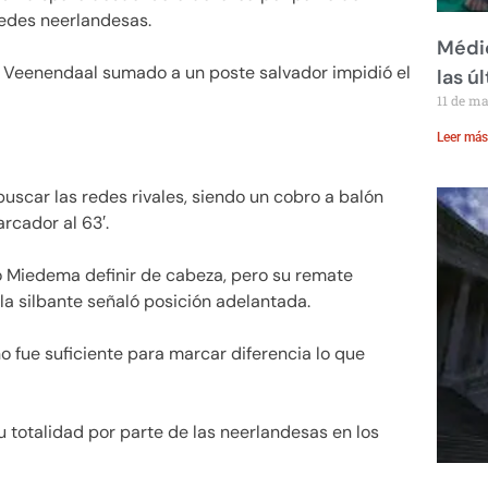
redes neerlandesas.
Médic
 Veenendaal sumado a un poste salvador impidió el
las ú
11 de m
Leer más
scar las redes rivales, siendo un cobro a balón
rcador al 63′.
ó Miedema definir de cabeza, pero su remate
 la silbante señaló posición adelantada.
 fue suficiente para marcar diferencia lo que
totalidad por parte de las neerlandesas en los