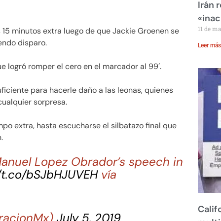
Irán 
«inac
11 de m
 15 minutos extra luego de que Jackie Groenen se
endo disparo.
Leer más
que logró romper el cero en el marcador al 99′.
uficiente para hacerle daño a las leonas, quienes
cualquier sorpresa.
mpo extra, hasta escucharse el silbatazo final que
.
anuel Lopez Obrador’s speech in
//t.co/bSJbHJUVEH
vía
Calif
racionMx)
July 5, 2019