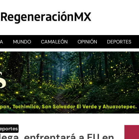
CA
MUNDO
CAMALEÓN
OPINIÓN
DEPORTES
RegeneraciónMX
Sitio de noticias libre e independiente
eportes
lega, enfrentará a EU en