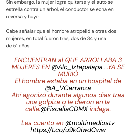
Sin embargo, la mujer logra quitarse y el auto se
estrella contra un árbol, el conductor se echa en
reversa y huye.
Cabe señalar que el hombre atropelló a otras dos
mujeres, en total fueron tres, dos de 34 y una
de 51 años.
ENCUENTRAN al QUE ARROLLABA 3
MUJERES EN
@Alc_Iztapalapa
…YA SE
MURIÓ
El hombre estaba en un hospital de
@A_VCarranza
Ahí agonizó durante algunos días tras
una golpiza q le dieron en la
calle.
@FiscaliaCDMX
indaga.
Les cuento en
@multimediostv
https://t.co/u9k0iwdCww