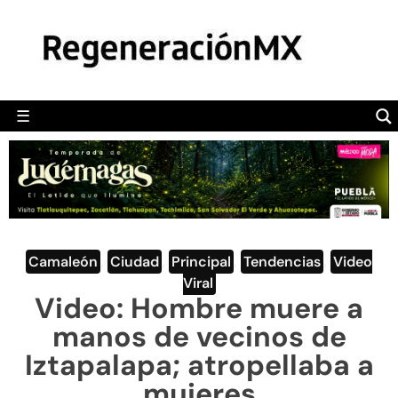
MÉXICO
POLÍTICA
MUNDO
☰
RegeneraciónMX
Sitio de noticias libre e independiente
CAMALEÓN
OPINIÓN
DEPORTES
ENGLISH SECTION
Camaleón
,
Ciudad
,
Principal
,
Tendencias
,
Video
Viral
VIDEOS
Video: Hombre muere a
manos de vecinos de
Iztapalapa; atropellaba a
mujeres