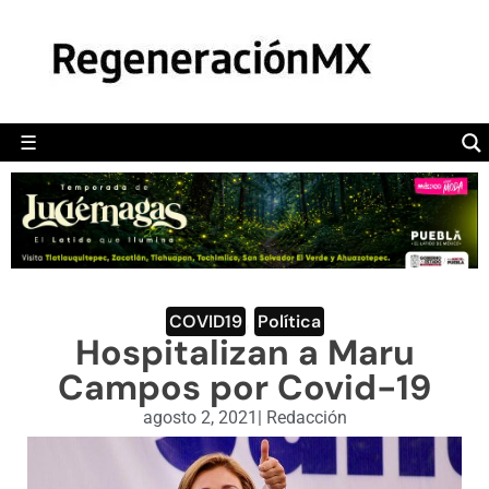
MÉXICO
POLÍTICA
MUNDO
☰
RegeneraciónMX
Sitio de noticias libre e independiente
CAMALEÓN
OPINIÓN
DEPORTES
ENGLISH SECTION
COVID19
,
Política
Hospitalizan a Maru
VIDEOS
Campos por Covid-19
agosto 2, 2021
|
Redacción