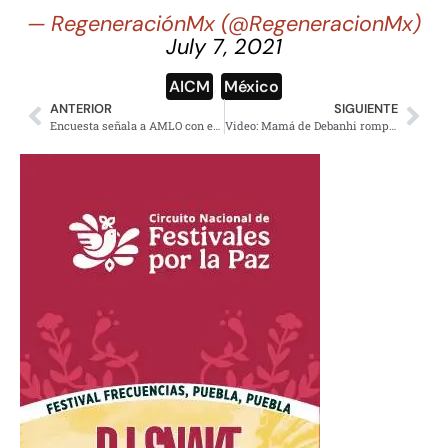
— RegeneraciónMx (@RegeneracionMx)
July 7, 2021
AICM
,
México
ANTERIOR
SIGUIENTE
Encuesta señala a AMLO con el 62% de aprobación ciudadana
Video: Mamá de Debanhi rompe el silencio para exigir justicia y respeto