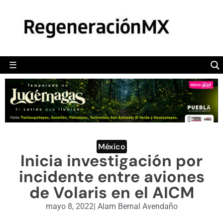
MÉXICO
POLÍTICA
MUNDO
☰
RegeneraciónMX
Sitio de noticias libre e independiente
CAMALEÓN
OPINIÓN
DEPORTES
ENGLISH SECTION
México
Inicia investigación por
VIDEOS
incidente entre aviones
de Volaris en el AICM
mayo 8, 2022
|
Alam Bernal Avendaño