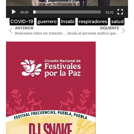
00:00
01:51
COVID-19
,
guerrero
,
Insabi
,
respiradores
,
salud
ANTERIOR
SIGUIENTE
Realizados todos los trámites para extraditar exgobernador César Duarte
Ayuda al personal médico que lucha contra el Covid-19, haz un donativo