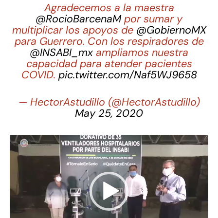
Agradecemos a la maestra
@RocioBarcenaM
por sumar y
multiplicar los apoyos de
@GobiernoMX
para Guerrero. Con los respiradores de
@INSABI_mx
ampliamos nuestra
capacidad para atender pacientes
COVID.
pic.twitter.com/Naf5WJ9658
— HectorAstudillo (@HectorAstudillo)
May 25, 2020
Reproductor
de
vídeo