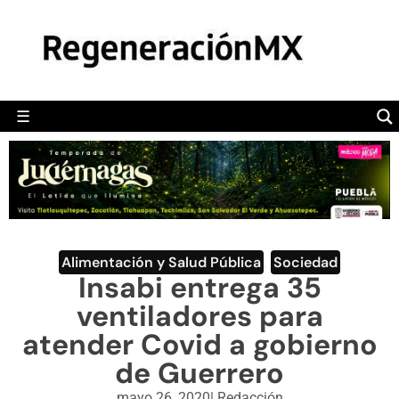
MÉXICO
POLÍTICA
MUNDO
☰
RegeneraciónMX
Sitio de noticias libre e independiente
CAMALEÓN
OPINIÓN
DEPORTES
ENGLISH SECTION
Alimentación y Salud Pública
,
Sociedad
Insabi entrega 35
VIDEOS
ventiladores para
atender Covid a gobierno
de Guerrero
mayo 26, 2020
|
Redacción