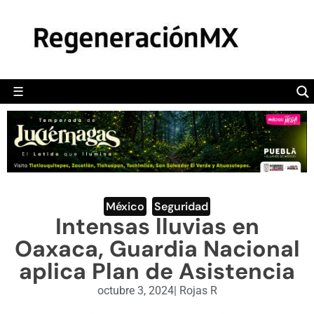
MÉXICO
POLÍTICA
MUNDO
☰
RegeneraciónMX
Sitio de noticias libre e independiente
CAMALEÓN
OPINIÓN
DEPORTES
ENGLISH SECTION
México
,
Seguridad
Intensas lluvias en
VIDEOS
Oaxaca, Guardia Nacional
aplica Plan de Asistencia
octubre 3, 2024
|
Rojas R