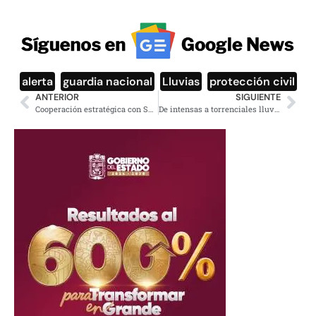
alerta
,
guardia nacional
,
Lluvias
,
protección civil
ANTERIOR
SIGUIENTE
Cooperación estratégica con Sheinbaum para el desarrollo señala la FAO
De intensas a torrenciales lluvias al sur, oriente y Península de Yucatán