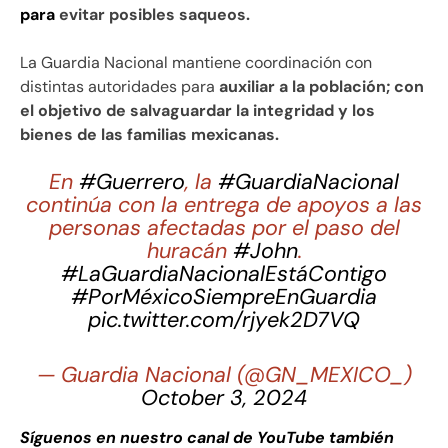
para
evitar posibles saqueos.
La Guardia Nacional mantiene coordinación con
distintas autoridades para
auxiliar a la población; con
el objetivo de salvaguardar la integridad y los
bienes de las familias mexicanas.
En
#Guerrero
, la
#GuardiaNacional
continúa con la entrega de apoyos a las
personas afectadas por el paso del
huracán
#John
.
#LaGuardiaNacionalEstáContigo
#PorMéxicoSiempreEnGuardia
pic.twitter.com/rjyek2D7VQ
— Guardia Nacional (@GN_MEXICO_)
October 3, 2024
Síguenos en nuestro canal de YouTube también