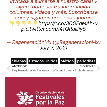
invitada a sumarse a nuestro canal y
sigan toda nuestra información,
columnas, videos y más. Suscríbanse
aquí y sigamos creciendo juntos.
https://t.co/300FdMAhxy
pic.twitter.com/I4TQRaiDy5
— RegeneraciónMx (@RegeneracionMx)
July 7, 2021
chiapas
,
Estados Unidos
,
México
,
periodista
ANTERIOR
SIGUIENTE
Exgobernadores de Zacatecas desviaron 11 mdp y dañaron al erario
Vacuna Sputnik Light demostró tener alta efectividad contra variante Delta