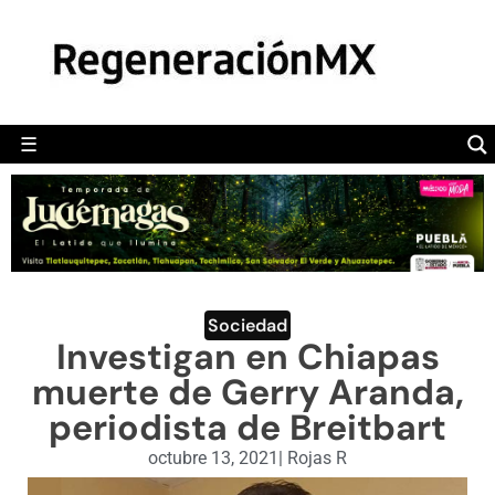
MÉXICO
POLÍTICA
MUNDO
☰
RegeneraciónMX
Sitio de noticias libre e independiente
CAMALEÓN
OPINIÓN
DEPORTES
ENGLISH SECTION
Sociedad
Investigan en Chiapas
VIDEOS
muerte de Gerry Aranda,
periodista de Breitbart
octubre 13, 2021
|
Rojas R