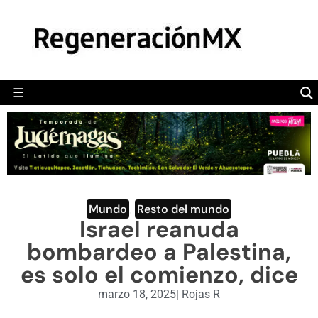
MÉXICO
POLÍTICA
MUNDO
☰
RegeneraciónMX
Sitio de noticias libre e independiente
CAMALEÓN
OPINIÓN
DEPORTES
ENGLISH SECTION
Mundo
,
Resto del mundo
Israel reanuda
VIDEOS
bombardeo a Palestina,
es solo el comienzo, dice
marzo 18, 2025
|
Rojas R