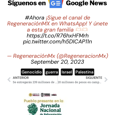
#Ahora
¡Sigue el canal de
RegeneraciónMX en WhatsApp! Y únete
a esta gran familia
https://t.co/R76hxHFMrh
pic.twitter.com/h5DlCAP11n
— RegeneraciónMx (@RegeneracionMx)
September 20, 2023
Genocidio
,
guerra
,
Israel
,
Palestina
ANTERIOR
SIGUIENTE
Se entregarán 239 millones de medicamentos e insumos: Sheinbaum
20 millones de pesos en campaña sucia contra Sheinbaum