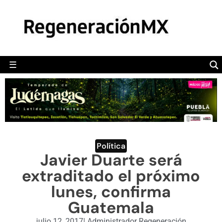
MÉXICO
POLÍTICA
MUNDO
☰
RegeneraciónMX
Sitio de noticias libre e independiente
CAMALEÓN
OPINIÓN
DEPORTES
ENGLISH SECTION
Política
Javier Duarte será
VIDEOS
extraditado el próximo
lunes, confirma
Guatemala
julio 12, 2017
|
Administrador Regeneración