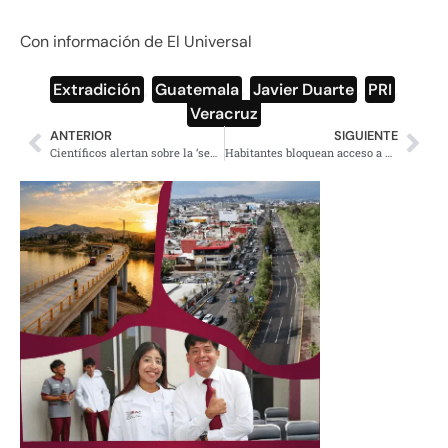
Con información de El Universal
Extradición
,
Guatemala
,
Javier Duarte
,
PRI
,
Veracruz
ANTERIOR
SIGUIENTE
Científicos alertan sobre la ‘sexta extinción masiva’ en la Tierra
Habitantes bloquean acceso a mina inglesa en Zacatecas por falta de agua