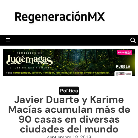
MÉXICO
POLÍTICA
MUNDO
☰
RegeneraciónMX
Sitio de noticias libre e independiente
CAMALEÓN
OPINIÓN
DEPORTES
ENGLISH SECTION
Política
Javier Duarte y Karime
VIDEOS
Macías acumulan más de
90 casas en diversas
ciudades del mundo
septiembre 18, 2018