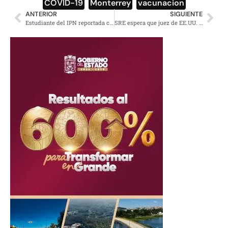
COVID-19
,
Monterrey
,
vacunacion
ANTERIOR
SIGUIENTE
Estudiante del IPN reportada como desaparecida es encontrada en Pachuca
SRE espera que juez de EE.UU. solucione demanda contra fabricantes de armas