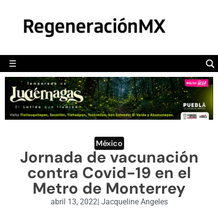
MÉXICO
POLÍTICA
MUNDO
☰
RegeneraciónMX
Sitio de noticias libre e independiente
CAMALEÓN
OPINIÓN
DEPORTES
ENGLISH SECTION
México
Jornada de vacunación
VIDEOS
contra Covid-19 en el
Metro de Monterrey
abril 13, 2022
|
Jacqueline Angeles