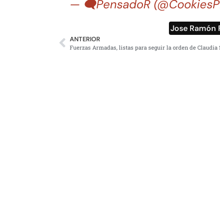
— 🗨PensadoR (@Cookie
Jose Ramón 
ANTERIOR