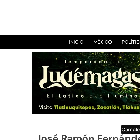
INICIO
MÉXICO
POLÍTI
Camale
José Ramón Fernánde