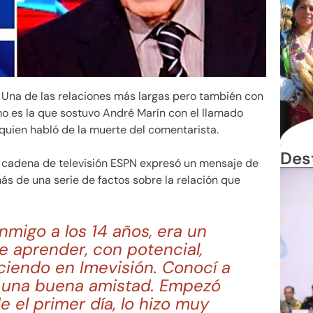
Una de las relaciones más largas pero también con
o es la que sostuvo André Marín con el llamado
quien habló de la muerte del comentarista.
Des
la cadena de televisión ESPN expresó un mensaje de
ás de una serie de factos sobre la relación que
nmigo a los 14 años, era un
 aprender, con potencial,
ciendo en Imevisión. Conocí a
e una buena amistad. Empezó
 el primer día, lo hizo muy