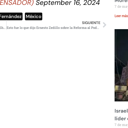
Moren
sPENSADOR)
September 16, 2024
7 de ma
Fernández
,
México
Leer más
SIGUIENTE
Fuerzas Armadas, listas para seguir la orden de Claudia Sheinbaum
Esto fue lo que dijo Ernesto Zedillo sobre la Reforma al Poder Judicial que generó repudio de la gente
Israe
líder
7 de ma