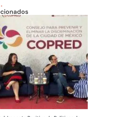
 »
acionados