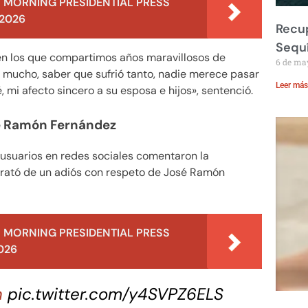
 MORNING PRESIDENTIAL PRESS
 2026
Recup
Sequ
en los que compartimos años maravillosos de
6 de ma
 y mucho, saber que sufrió tanto, nadie merece pasar
Leer más
 mi afecto sincero a su esposa e hijos», sentenció.
sé Ramón Fernández
 usuarios en redes sociales comentaron la
 trató de un adiós con respeto de José Ramón
 MORNING PRESIDENTIAL PRESS
026
n
pic.twitter.com/y4SVPZ6ELS