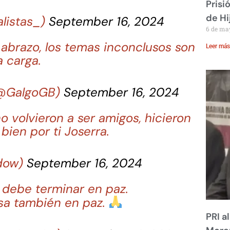
Prisi
de Hi
listas_)
September 16, 2024
6 de ma
abrazo, los temas inconclusos son
Leer más
 carga.
(@GalgoGB)
September 16, 2024
 volvieron a ser amigos, hicieron
bien por ti Joserra.
dow)
September 16, 2024
 debe terminar en paz.
sa también en paz.
PRI a