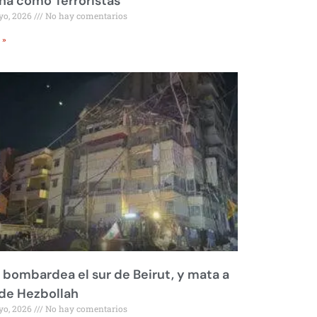
a como Terroristas
yo, 2026
No hay comentarios
 »
l bombardea el sur de Beirut, y mata a
 de Hezbollah
yo, 2026
No hay comentarios