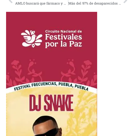
AMLO buscará que fármaco y vacuna rusa contra la Covid-19 puedan llegar a México
Más del 97% de desaparecidos se reportaron después de 2006: Encinas