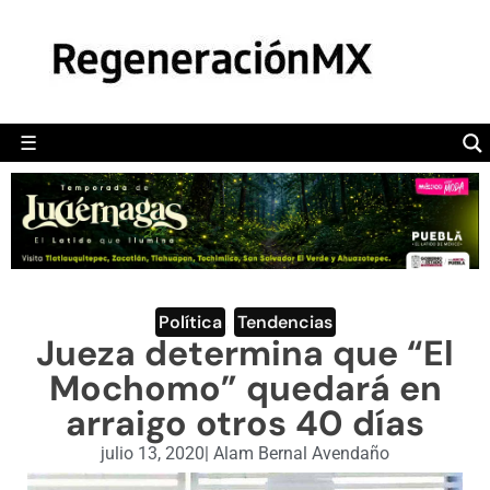
MÉXICO
POLÍTICA
MUNDO
☰
RegeneraciónMX
Sitio de noticias libre e independiente
CAMALEÓN
OPINIÓN
DEPORTES
ENGLISH SECTION
Política
,
Tendencias
Jueza determina que “El
VIDEOS
Mochomo” quedará en
arraigo otros 40 días
julio 13, 2020
|
Alam Bernal Avendaño