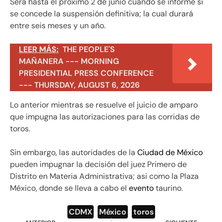
Será hasta el próximo 2 de junio cuando se informe si
se concede la suspensión definitiva; la cual durará
entre seis meses y un año.
LEER MÁS:
THE PEOPLE'S
MAÑANERA --- MORNING
PRESIDENTIAL PRESS CONFERENCE
--- THURSDAY, AUGUST 6, 2026
Lo anterior mientras se resuelve el juicio de amparo
que impugna las autorizaciones para las corridas de
toros.
Sin embargo, las autoridades de la
Ciudad de México
pueden impugnar la decisión del juez Primero de
Distrito en Materia Administrativa; asi como la Plaza
México, donde se lleva a cabo el
evento
taurino.
CDMX
,
México
,
toros