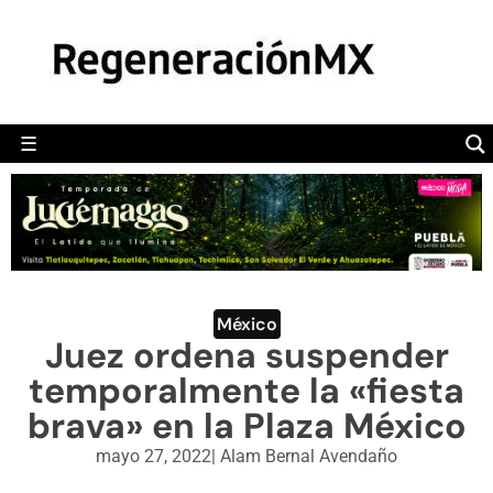
MÉXICO
POLÍTICA
MUNDO
☰
RegeneraciónMX
Sitio de noticias libre e independiente
CAMALEÓN
OPINIÓN
DEPORTES
ENGLISH SECTION
México
Juez ordena suspender
VIDEOS
temporalmente la «fiesta
brava» en la Plaza México
mayo 27, 2022
|
Alam Bernal Avendaño