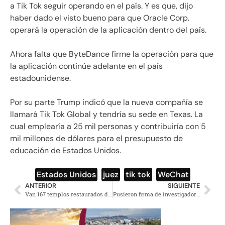
a Tik Tok seguir operando en el país. Y es que, dijo
haber dado el visto bueno para que Oracle Corp.
operará la operación de la aplicación dentro del país.
Ahora falta que ByteDance firme la operación para que
la aplicación continúe adelante en el país
estadounidense.
Por su parte Trump indicó que la nueva compañía se
llamará Tik Tok Global y tendría su sede en Texas. La
cual emplearía a 25 mil personas y contribuiría con 5
mil millones de dólares para el presupuesto de
educación de Estados Unidos.
Estados Unidos
,
juez
,
tik tok
,
WeChat
ANTERIOR
SIGUIENTE
Van 167 templos restaurados de los 259 dañados por el 19s en Morelos: AMLO
Pusieron firma de investigadora sin su autorización en desplegado «por la libertad de expresión»