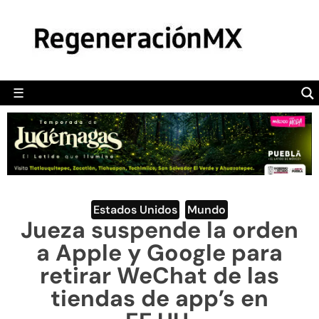
MÉXICO
POLÍTICA
MUNDO
☰
RegeneraciónMX
Sitio de noticias libre e independiente
CAMALEÓN
OPINIÓN
DEPORTES
ENGLISH SECTION
Estados Unidos
,
Mundo
Jueza suspende la orden
VIDEOS
a Apple y Google para
retirar WeChat de las
tiendas de app’s en