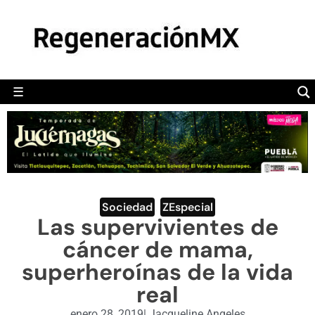
MÉXICO
POLÍTICA
MUNDO
☰
RegeneraciónMX
Sitio de noticias libre e independiente
CAMALEÓN
OPINIÓN
DEPORTES
ENGLISH SECTION
Sociedad
,
ZEspecial
Las supervivientes de
VIDEOS
cáncer de mama,
superheroínas de la vida
real
enero 28, 2019
|
Jacqueline Angeles