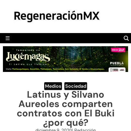
MÉXICO
POLÍTICA
MUNDO
☰
RegeneraciónMX
Sitio de noticias libre e independiente
CAMALEÓN
OPINIÓN
DEPORTES
ENGLISH SECTION
Medios
,
Sociedad
Latinus y Silvano
VIDEOS
Aureoles comparten
contratos con El Buki
¿por qué?
diciembre 9, 2020
|
Redacción