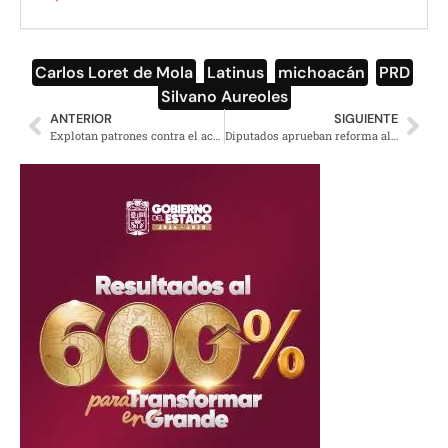
Carlos Loret de Mola
,
Latinus
,
michoacán
,
PRD
,
Silvano Aureoles
ANTERIOR
SIGUIENTE
Explotan patrones contra el acuerdo para regular el outsorcing
Diputados aprueban reforma al sistema de pensiones; pasará al Senado