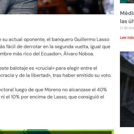
Médic
las ú
11 de m
Leer más
e su actual oponente, el banquero Guillermo Lasso
s fácil de derrotar en la segunda vuelta, igual que
mbre más rico del Ecuador», Álvaro Noboa.
ste balotaje es «crucial» para elegir entre el
acia y de la libertad», tras haber emitido su voto.
lectoral luego de que Moreno no alcanzase el 40%
 ni el 10% por encima de Lasso, que consiguió el