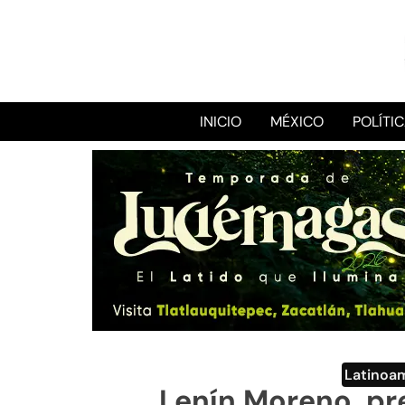
INICIO
MÉXICO
POLÍTI
Latinoa
Lenín Moreno, pr