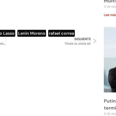
multi
11 de m
Leer más
o Lasso
,
Lenin Moreno
,
rafael correa
SIGUIENTE
Publica AMLO artículo de análisis y crítica sobre Trump en diario francés ‘Le Monde’
‘Crisis sí, crisis no’
Putin
term
11 de m