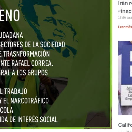
Irán 
«inac
11 de m
Leer más
Calif